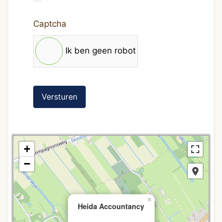
Captcha
Ik ben geen robot
Versturen
+
−
×
Heida Accountancy