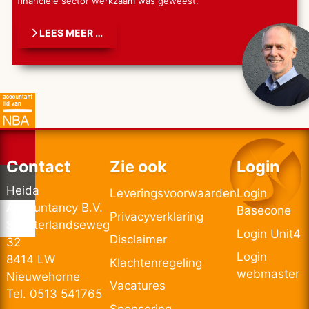
financiële sector werkzaam was geweest.
LEES MEER …
Contact
Zie ook
Login
Heida
Leveringsvoorwaarden
Login
Accountancy B.V.
Basecone
Privacyverklaring
Schoterlandseweg
Login Unit4
Disclaimer
32
Login
8414 LW
Klachtenregeling
webmaster
Nieuwehorne
Vacatures
Tel. 0513 541765
Sponsoring