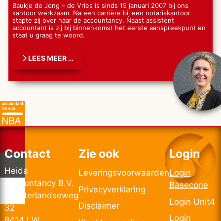
Baukje de Jong – de Vries is sinds 15 januari 2007 bij ons
kantoor werkzaam. Na een carrière bij een notariskantoor
stapte zij over naar de accountancy. Naast assistent
accountant is zij bij binnenkomst het eerste aanspreekpunt en
staat u graag te woord.
LEES MEER …
Contact
Zie ook
Login
Heida
Leveringsvoorwaarden
Login
Accountancy B.V.
Basecone
Privacyverklaring
Schoterlandseweg
Login Unit4
Disclaimer
32
Login
8414 LW