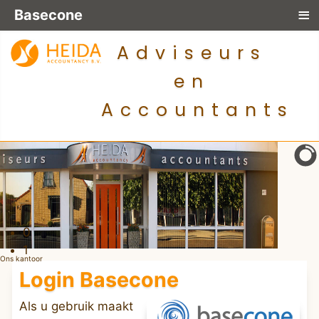
≡
Basecone
Adviseurs
en
Accountants
0
1
Ons kantoor
Login Basecone
Als u gebruik maakt