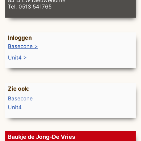
8414 LW Nieuwehorne
Tel.
0513 541765
Inloggen
Basecone >
Unit4 >
Zie ook:
Basecone
Unit4
Baukje de Jong-De Vries