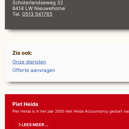
Schoterlandseweg 32
8414 LW Nieuwehorne
Tel.
0513 541765
Zie ook:
Onze diensten
Offerte aanvragen
Piet Heida
Piet Heida is in het jaar 2000 met Heida Accountancy gestart na
LEES MEER …