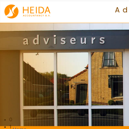
Ad
0
1