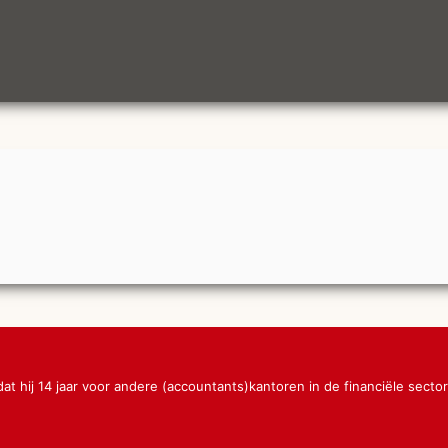
dat hij 14 jaar voor andere (accountants)kantoren in de financiële sec